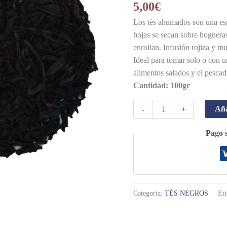
5,00
€
Los tés ahumados son una esp
hojas se secan sobre hoguera
enrollan. Infusión rojiza y 
Ideal para tomar solo o con
alimentos salados y el pescad
Cantidad: 100gr
Aña
-
+
Pago 
Categoría:
TÉS NEGROS
Et